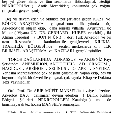
beş yıl görev almış ve tüm sezonlarda, ihtisaslaşmak istediği
NEKROPOL’ler ( Antik Mezarlıklar) konusunda çok yoğun
çalışmalar gerçekleşmiştir.
Beş yıl devam eden ve oldukça zor şartlarda geçen KAZI ve
BÖLGE ARAŞTIRMA çalışmalarının ilk yılında üç
Arkeolog’dan oluşan ekip, daha sonraki yıllarda Avusturyalı üç
Mimar ( Viyana ÜN. DR. GERHARD HUBER ve ekibi) , iki
Alman Topograf ( BON N ÜN.) , dört Türk Arkeolog ve bir
uzman Restoratör’ün de katılımları ile genişleyerek, KİLİKİA
TRAKHEİA BÖLGESİ’nde seçilen merkezlerde ki ; İLK
BİLİMSEL ARAŞTIRMA ve KAZILARI gerçekleştirdiler.
TOROS DAĞLARINDA ADRASSUS ve AKDENİZ Kıyı
Şeridinde: ANEMURİON, ANTİOCHEİA AD CRAGUM ,
NAGİDUS , ARSİNOE , SELİNUS , İOTAPE , SYEDRA
Yerleşim Merkezlerinde çok başarılı çalışmalar yapan ekip, beş yıl
boyunca büyük bir özveri ile çalışarak çok sayıda Kitap ve Doktora
Tezi yayınladılar.
Ord. Prof. Dr. ARİF MÜFİT MANSEL’in tavsiyesi üzerine
Arkeolog BAŞ, çalışmalar devam ederken ( Dağlık Kilikia
Bölgesi Şehirleri NEKROPOLLERİ Kataloğu ) tezini de
tamamlayarak tez hocası MANSEL’e sunmuştur.
Ufuk Baş , fakülte sonrasında İ. T.Ü Mimarlık Fakültesi