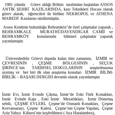
1981 yılında Görev aldığı Bölüm tarafından başlatılan ASSOS
ANTİK ŞEHRİ KAZILARINDA, kazı Teknikleri Hocası olarak
görev alarak, öğrencileri ile birlikte NEKROPOL ve ATHENA
MABEDİ Kazılarını sürdürmüştür.
Assos Kentinin bulunduğu Behramköy’de özel çalışmalar yaparak ,
BEHRAMKALE MURATHÜDAVENDİGAR CAMİİ ve
BEHRAMKÖY konularında bilimsel çalışmalar yaparak
yayınlamıştır.
Üniversitedeki Görevi dışında kalan tüm zamanını, İZMİR ve
ÇEVRESİNİN , ÇEŞME BÖLGESİNİN , SEÇUK
ŞİRİNCE’nin TARİHSEL DOKULARININ araştırılmasına
ayırmış ve her biri ilk olan araştırma konuları İZMİR BİLİM-
BİRLİK – BAŞARI DERGİSİ devamlı olarak yayınlamıştır.
İzmir Evi, İzmir Evinde Çıkma, İzmir’de Eski Türk Konakları,
İzmir Evinde Kapı , Eski İzmir Mezarlıkları, İzmir Dönertaş
sebili, ÇEŞME EVLERİ, Çeşme’de Osmanlı Konakları, Çeşme
Kervansarayı, Çeşme Kalesi, Çeşme’nin Çeşme Yapıları, Çeşme
Aziz Yahya Kilisesi’nin keşfedilmesi ( Aya Haralambos),