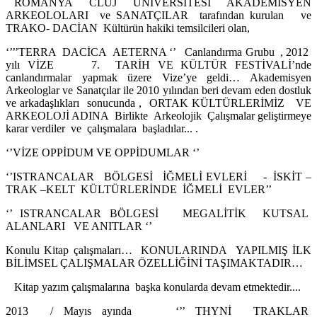
ROMANYA CLUJ ÜNİVERSİTESİ AKADEMİSYEN
ARKEOLOLARI ve SANATÇILAR tarafından kurulan ve
TRAKO- DACİAN Kültürün hakiki temsilcileri olan,
‘’’’TERRA DACİCA AETERNA ‘’ Canlandırma Grubu , 2012
yılı VİZE 7. TARİH VE KÜLTÜR FESTİVALİ’nde
canlandırmalar yapmak üzere Vize’ye geldi… Akademisyen
Arkeologlar ve Sanatçılar ile 2010 yılından beri devam eden dostluk
ve arkadaşlıkları sonucunda , ORTAK KÜLTÜRLERİMİZ VE
ARKEOLOJİ ADINA Birlikte Arkeolojik Çalışmalar geliştirmeye
karar verdiler ve çalışmalara başladılar... .
‘’VİZE OPPİDUM VE OPPİDUMLAR ‘’
‘’ISTRANCALAR BÖLGESİ İĞMELİ EVLERİ - İSKİT –
TRAK –KELT KÜLTÜRLERİNDE İĞMELİ EVLER’’
‘’ ISTRANCALAR BÖLGESİ MEGALİTİK KUTSAL
ALANLARI VE ANITLAR ‘’
Konulu Kitap çalışmaları… KONULARINDA YAPILMIŞ İLK
BİLİMSEL ÇALIŞMALAR ÖZELLİĞİNİ TAŞIMAKTADIR…
Kitap yazım çalışmalarına başka konularda devam etmektedir....
2013 / Mayıs ayında ‘’’ THYNİ TRAKLAR