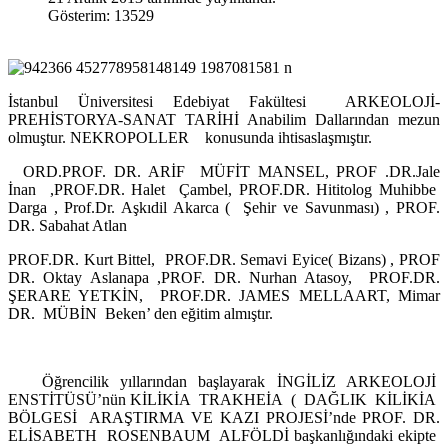
Gösterim: 13529
İstanbul Üniversitesi Edebiyat Fakültesi ARKEOLOJİ-
PREHİSTORYA-SANAT TARİHİ Anabilim Dallarından mezun
olmuştur. NEKROPOLLER konusunda ihtisaslaşmıştır.
ORD.PROF. DR. ARİF MÜFİT MANSEL, PROF .DR.Jale
İnan ,PROF.DR. Halet Çambel, PROF.DR. Hititolog Muhibbe
Darga , Prof.Dr. Aşkıdil Akarca ( Şehir ve Savunması) , PROF.
DR. Sabahat Atlan
PROF.DR. Kurt Bittel, PROF.DR. Semavi Eyice( Bizans) , PROF
DR. Oktay Aslanapa ,PROF. DR. Nurhan Atasoy, PROF.DR.
ŞERARE YETKİN, PROF.DR. JAMES MELLAART, Mimar
DR. MÜBİN Beken’ den eğitim almıştır.
Öğrencilik yıllarından başlayarak İNGİLİZ ARKEOLOJİ
ENSTİTÜSÜ’nün KİLİKİA TRAKHEİA ( DAĞLIK KİLİKİA
BÖLGESİ ARAŞTIRMA VE KAZI PROJESİ’nde PROF. DR.
ELİSABETH ROSENBAUM ALFÖLDİ başkanlığındaki ekipte