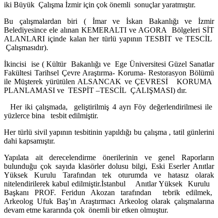
iki Büyük Çalışma İzmir için çok önemli sonuçlar yaratmıştır.
Bu çalışmalardan biri ( İmar ve İskan Bakanlığı ve İzmir
Belediyesince ele alınan KEMERALTI ve AGORA Bölgeleri SİT
ALANLARI içinde kalan her türlü yapının TESBİT ve TESCİL
Çalışmasıdır).
İkincisi ise ( Kültür Bakanlığı ve Ege Üniversitesi Güzel Sanatlar
Fakültesi Tarihsel Çevre Araştırma- Koruma- Restorasyon Bölümü
ile Müşterek yürütülen ALSANCAK ve ÇEVRESİ KORUMA
PLANLAMASI ve TESPİT –TESCİL ÇALIŞMASI) dır.
Her iki çalışmada, geliştirilmiş 4 ayrı Föy değerlendirilmesi ile
yüzlerce bina tesbit edilmiştir.
Her türlü sivil yapının tesbitinin yapıldığı bu çalışma , tatil günlerini
dahi kapsamıştır.
Yapılata ait derecelendirme önerilerinin ve genel Raporların
bulunduğu çok sayıda klasörler dolusu bilgi, Eski Eserler Anıtlar
Yüksek Kurulu Tarafından tek oturumda ve hatasız olarak
nitelendirilerek kabul edilmiştir.İstanbul Anıtlar Yüksek Kurulu
Başkanı PROF. Feridun Akozan tarafından tebrik edilmek,
Arkeolog Ufuk Baş’ın Araştırmacı Arkeolog olarak çalışmalarına
devam etme kararında çok önemli bir etken olmuştur.