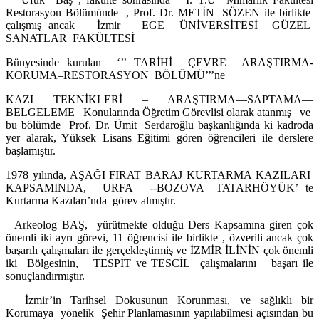
Restorasyon Bölümünde , Prof. Dr. METİN SÖZEN ile birlikte
çalışmış ancak İzmir EGE ÜNİVERSİTESİ GÜZEL
SANATLAR FAKÜLTESİ
Bünyesinde kurulan ‘’’ TARİHİ ÇEVRE ARAŞTIRMA-
KORUMA–RESTORASYON BÖLÜMÜ’’’ne
KAZI TEKNİKLERİ – ARAŞTIRMA—SAPTAMA—
BELGELEME Konularında Öğretim Görevlisi olarak atanmış ve
bu bölümde Prof. Dr. Ümit Serdaroğlu başkanlığında ki kadroda
yer alarak, Yüksek Lisans Eğitimi gören öğrencileri ile derslere
başlamıştır.
1978 yılında, AŞAĞI FIRAT BARAJ KURTARMA KAZILARI
KAPSAMINDA, URFA --BOZOVA—TATARHÖYÜK’ te
Kurtarma Kazıları’nda görev almıştır.
Arkeolog BAŞ, yürütmekte olduğu Ders Kapsamına giren çok
önemli iki ayrı görevi, 11 öğrencisi ile birlikte , özverili ancak çok
başarılı çalışmaları ile gerçekleştirmiş ve İZMİR İLİNİN çok önemli
iki Bölgesinin, TESPİT ve TESCİL çalışmalarını başarı ile
sonuçlandırmıştır.
İzmir’in Tarihsel Dokusunun Korunması, ve sağlıklı bir
Korumaya yönelik Şehir Planlamasının yapılabilmesi açısından bu