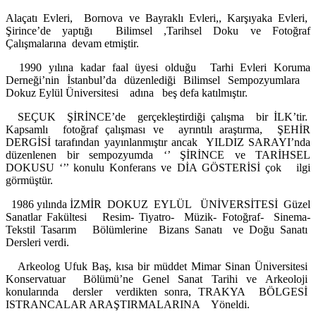
Alaçatı Evleri, Bornova ve Bayraklı Evleri,, Karşıyaka Evleri,
Şirince’de yaptığı Bilimsel ,Tarihsel Doku ve Fotoğraf
Çalışmalarına devam etmiştir.
1990 yılına kadar faal üyesi olduğu Tarhi Evleri Koruma
Derneği’nin İstanbul’da düzenlediği Bilimsel Sempozyumlara
Dokuz Eylül Üniversitesi adına beş defa katılmıştır.
SEÇUK ŞİRİNCE’de gerçekleştirdiği çalışma bir İLK’tir.
Kapsamlı fotoğraf çalışması ve ayrıntılı araştırma, ŞEHİR
DERGİSİ tarafından yayınlanmıştır ancak YILDIZ SARAYI’nda
düzenlenen bir sempozyumda ‘’ ŞİRİNCE ve TARİHSEL
DOKUSU ‘’’ konulu Konferans ve DİA GÖSTERİSİ çok ilgi
görmüştür.
1986 yılında İZMİR DOKUZ EYLÜL ÜNİVERSİTESİ Güzel
Sanatlar Fakültesi Resim- Tiyatro- Müzik- Fotoğraf- Sinema-
Tekstil Tasarım Bölümlerine Bizans Sanatı ve Doğu Sanatı
Dersleri verdi.
Arkeolog Ufuk Baş, kısa bir müddet Mimar Sinan Üniversitesi
Konservatuar Bölümü’ne Genel Sanat Tarihi ve Arkeoloji
konularında dersler verdikten sonra, TRAKYA BÖLGESİ
ISTRANCALAR ARAŞTIRMALARINA Yöneldi.