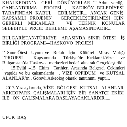
KHALKEDON’A GERİ DÖNÜYORLAR ‘’’ Adını verdiği
CANLANDIRMA PROJESİ , KADIKÖY BELEDİYESİ
TARAFINDAN KABUL EDİLMİŞTİR... ANCAK GENİŞ
KAPSAMLI PROJENİN GERÇEKLEŞTİRİLMESİ İÇİN
GEREKLİ MEKANLAR VE TEKNİK KONULAR
SEBEBİYLE PROJE BEKLEME AŞAMASINDADIR....
BULGARİSTAN-TÜRKİYE ARASINDA SINIR ÖTESİ İŞ
BİRLİĞİ PROGRAMI—HASKOVO PROJESİ
‘’ Sınır Ötesi Uyum ve Refah İçin Kültürel Miras Varlığı
‘’PROJESİ Kapsamında Türkiye’de Kırklareli-Vize ve
Bulgaristan’da Haskovo merkezleri hedef alınarak Gerçekleştirildi
. 15.Eylül –15. Ekim Tarihleri Arasında Belgesel Çekimleri
yapıldı ve bu çalışmalarda , VİZE OPPİDUM ve KUTSAL
ALANLAR’ın , Görevli Arkeolog olarak tanıtımını yaptı...
2013 Yaz aylarında, VİZE BÖLGESİ KUTSAL ALANLAR
ARKEOPARK ÇALIŞMALARI İÇİN BİR SANATÇI EKİBİ
İLE ÖN ÇALIŞMALARA BAŞLAYACAKLARDIR.....
UFUK BAŞ