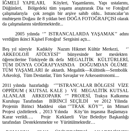
İĞMELİ YAPILARI, Köyleri, Yaşamlarını, Yapı ustalarını,
Düğünleri, Bölgedeki tüm yaşamı araştırarak Dia ve Fotoğraf
çalışmalarıyla çok zengin bir arşive sahib oldu.. Istrancalar’ın
muhteşem Doğası ile 8 yıldan beri DOĞA FOTOĞRAFÇISI olarak
da çalışmalarını sürdürmektedir...
2005 yılında ‘’’ ISTRANCALARDA YAŞAMAK’’ adını
verdiğim ikinci Kişisel Fotoğraf Sergisini açtı...
Beş yıl süreyle Kadıköy Nazım Hikmet Kültür Merkezi, ‘’
ARKEOLOJİ ATÖLYESİ’’ bünyesinde her meslekten
öğrencilerine Türkiyede ilk defa MEGALİTİK KÜLTÜRLERİ,
TÜM DÜNYA COĞRAFYASINDA DOĞUMDAN ÖLÜME
TÜM YAŞAMLARI ile aktardı. Megalitik—Kültistik—Sembolik
Arkeoloji, Tüm Destanlar, Tüm Savaşlar ve Arkeoastronomi....
2011 yılında hazırladığı ‘’’’ISTRANCALAR BÖLGESİ VİZE
OPPİDUM ( KUTSAL KALE ) VE MEGALİTİK KUTSAL
ALANLAR ARKEOPARK ‘’’ PROJESİ, Trakya Kalkınma
Kuruluşu Tarafından BİRİNCİ SEÇİLDİ ve 2012 Yilında
Projenin Birinci Maddesi olan ‘’’TRAK KÖY’’’, ün Mimari
Projesi çizdirilerek , 2013 Yılında Köy’ün inşasına Başlamaya
Karar verildi…. Proje Kırklareli Vize Belediye Başkanlığı
tarafından Desteklenmekte ve Yürütülmektedir…