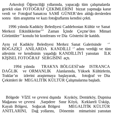
Arkeoloji Öğrenciliği yıllarında, yapacağı tüm çalışmalarda
gerekli olan FOTOĞRAF ÇEKİMLERİNİ bizzat yapmağa karar
verdi ve Fotoğraf Sanatcısı SAMİ GÜNER’den aldığı derslerden
sonra tüm araştırma ve kazı fotoğraflarını kendisi çekti.
1996 yılında Kadıköy Belediyesi Caddebostan Kültür ve Sanat
Merkezi Etkinliklerine’’’ Zaman İçinde Çeçme’den Mimari
Görüntüler’’ konulu bir konferans ve Dia Gösterisi ile katıldı.
Aynı yıl Kadıköy Belediyesi Merkez Sanat Galerisinde ‘’
BOĞAZİÇİ ANILARDA KANDİLLİ ‘’ adını verdiği ve tüm
ailesinin ve kendisinin yaşadığı KANDİLLİYİ yansıtan İLK
KİŞİSEL FOTOĞRAF SERGİSİNİ açtı.
1994 yılında TRAKYA BÖLGESİ’nde ISTRANCA
DAĞLIK ve ORMANLIK Alanlarında, Yüksek Kültürlerin,
Traklar’ın izlerini araştırmaya başlayarak, fotoğraf ve Dia
Çekimleri ile MEGALİTİK KÜLTÜR Çalışmalarına başladı.
Bölgede VİZE ve çevresi dışında Kıyıköy, Demirköy, Dupnisa
Mağarası ve çevresi ,Sarpdere Sınır Köyü, Kırklareli Üsküp,
Kayalı Bölgesi, Soğucak Bölgesi MEGALİTİK KÜLTÜR
ANITLARINI, Dağ yollarını, Dönemin mimarisini yansıtan